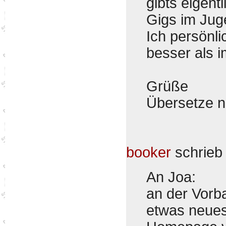
gibts eigen
Gigs im Jug
Ich persönli
besser als i
Grüße
Übersetze 
booker
schrie
An Joa:
an der Vorb
etwas neues