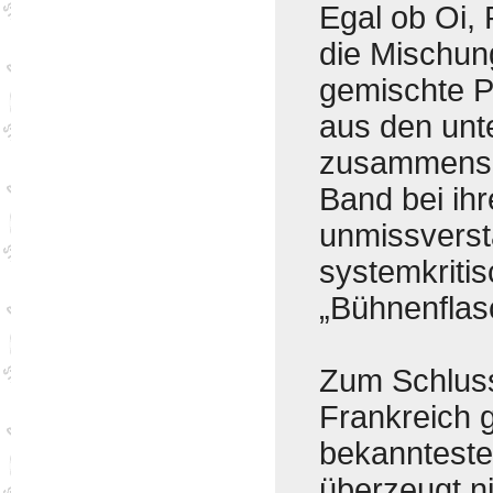
Egal ob Oi,
die Mischun
gemischte P
aus den unt
zusammenset
Band bei ihr
unmissverstä
systemkriti
„Bühnenflas
Zum Schluss
Frankreich g
bekanntest
überzeugt n