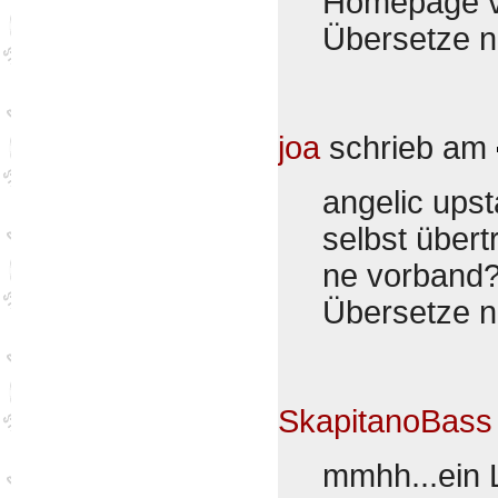
Homepage v
Übersetze 
joa
schrieb am
angelic upst
selbst übert
ne vorband
Übersetze 
SkapitanoBass
mmhh...ein 