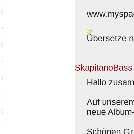
www.myspac
Übersetze 
SkapitanoBass
Hallo zusa
Auf unserem 
neue Album-
Schönen Gru