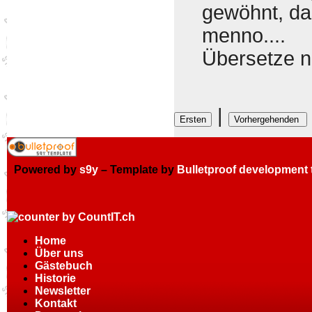
gewöhnt, das
menno....
Übersetze 
|
Powered by
s9y
– Template by
Bulletproof development
Home
Über uns
Gästebuch
Historie
Newsletter
Kontakt