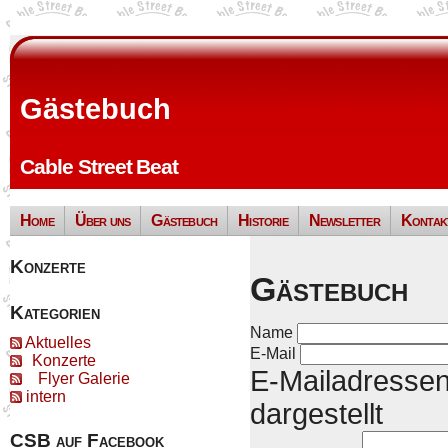
Gästebuch
Cable Street Beat
Home
Über uns
Gästebuch
Historie
Newsletter
Kontak
Konzerte
Gästebuch
Kategorien
Name
Aktuelles
E-Mail
Konzerte
E-Mailadressen
Flyer Galerie
intern
dargestellt
CSB auf Facebook